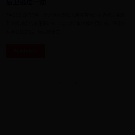
后卫逃过一劫
7月20日凌晨3点，新泽西大都会人寿体育场的世界杯决赛踢
到常规时间结束还是0-0，比加时谁最终捧杯更炸的，是恩佐
两黄变红之后，梅西拽着主
Read more
<
>