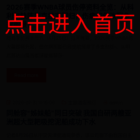
2026赛季WNBA球员伤停资料全览：从科
点击进入首页
利尔缺阵到克拉克回归，伤病如何改写争
冠图景？
随着季前赛本周六（4月25日）拉开帷幕，2026赛季WNBA的
大幕即将升起，但伤病阴影已经提前笼罩了多支劲旅-。从明
尼苏达山猫当家球星娜菲莎·
Read more
2026-07-31 11:15:06
主题酒店预订
admin
同舱容“姊妹船”同日突破 我国自研两艘亚
洲超大型耙吸挖泥船成功下水
记者8月26日从中交天津航道局获悉，该公司旗下由我国自主