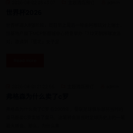
2026-08-02 03:43:07
主题酒店预订
admin
世界杯2026
世界杯进入8强阶段，周日早上最后一轮由阿根廷对上瑞士，
恒基地产旗下MCP新都城中心特意举办「7.12无制限睇波派
对」邀请到「萤花」女子足
Read more
2026-08-01 21:22:56
主题酒店预订
admin
弗格森为什么卖了c罗
弗格森为什么卖了C罗 在2009年，曼联足球俱乐部将当时的
皇马新星C罗卖给了皇马。这笔转会是当时足球历史上的一笔
最大转会。那么，为什么弗