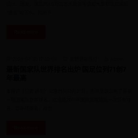
设计、研发、建造的3.5万立方米舱容等级超大型耙吸挖泥船
“通浚”轮下水。同期下
Read more
2026-07-30 12:30:59
主题酒店预订
admin
最新国家队世界排名出炉 国足位列71创7
年最高
本报讯（记者 薛剑）北京时间12月21日，国际足联公布了最新
一期国家队世界排名，这也是2011年国际足联最后一次公布排
名，即年终排名。在世
Read more