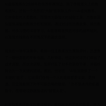
AI虚拟教练在2026年的世界杯赛场边，除了传统意义上的教
练团队，还有一个无形的“大脑”在默默工作——AI虚拟教练。
它并非取代人类教练，而是作为最强大的辅助工具，为教练团
队提供海量的数据分析和预测。通过对过往比赛录像、球员数
据、对手习惯的深度学习，AI能够精准预测对手的战术倾向，
以及我方球员在不同情况下的最优选择。
我曾在一场半决赛中，看到一位主教练在比赛暂停时，迅速瞥
了一眼他面前的平板电脑。几秒钟后，他立刻对球员们做出了
战术调整，而这次调整，恰好打乱了对手的进攻节奏，并最终
转化为一次关键的进球。赛后，他坦言：“AI给我提供了一个
关键的‘提示’，它比我们任何一个人的观察都更全面、更快
速。它让我看到了对手可能忽略的破绽。” 这不是冰冷的机器
指令，而是经过数据验证的“智慧火花”。
AI虚拟教练还能在比赛过程中，模拟出多种可能的局面，并为