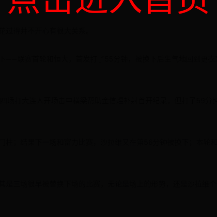
花过得并不开心有很大关系。
下——联赛首轮和恒大，首发打了55分钟，被换下后生气地回到更衣
第四场打大连人开场击中横梁帮助金信煜补射首开纪录，但打了59分
门柱；结果下一场和富力比赛，沙拉维又在第56分钟被换下；本轮
其是三场很早被替换下场的比赛，无论是场上的形势，还是沙拉维个