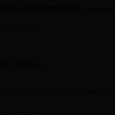
酒店世界杯观赛旅居站|irginhotel
他一去不返，申花怎么办
不返，申花怎么办
卷，前七轮后，申花所在的A组中，广州恒大和山东鲁能都是16分，
足以确保球队打进前四。