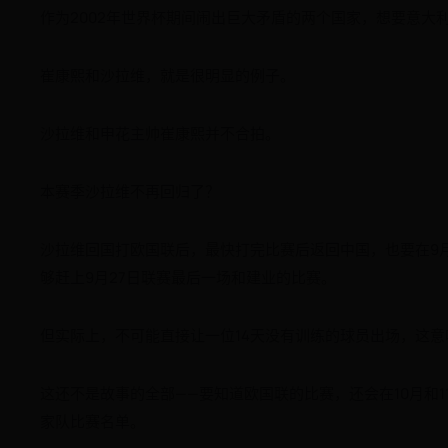
作为2002年世界杯期间闹出巨大矛盾的两个国家，想要意大
崔康熙和沙拉维，就是很明显的例子。
沙拉维和申花主帅崔康熙并不合拍。
本赛季沙拉维不再回归了？
沙拉维回国打欧国联后，最快打完比赛后返回中国，也要在9月
够赶上9月27日联赛最后一场和建业的比赛。
但实际上，不可能直接让一位14天没有训练的球员出场，这意
这还不是故事的全部——要知道欧国联的比赛，还会在10月和
家队比赛名单。