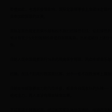
即便如此，考虑到疫情影响，国际足联理事会主席团决定暂时对
员参加欧国联的比赛。
国际足联所规定的俱乐部有权不放行的球员包括：征召球员的
地点有至少5天的强制检疫或自我隔离期；出发或前往上述任
免。
目前入境中国需要进行14天的隔离医学观察，因此中超俱乐
的确，在这个阶段打欧国联比赛，对于一些不在欧洲本土踢球
目前在中超联赛效力的几位外援，都是各自国家队的头牌——
绝对主力，两人本没有理由缺席比赛。
不过在这个特殊时期，经过和国家队充分沟通后，哈姆西克和