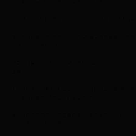
愿，最终决定放行沙拉维前往国家队进行比赛。
沙拉维之所以想要回国打鸡肋般的欧国联，恐怕和他本人在申
本赛季沙拉维的地位有些尴尬，他经常被主教练崔康熙提前换
纪律处罚内部停赛一场。
第三场打鲁能替补出场28分钟，策动了金信煜绝杀的进球；
定换下。
和苏宁比赛沙拉维终于打满全场，伤停补时阶段一脚远射击中
赛，是沙拉维本赛季第二次打满全场的比赛。
虽然没能取得进球，沙拉维算是申花外援中状态比较好的，尤
现，他都不应该那么早离场。