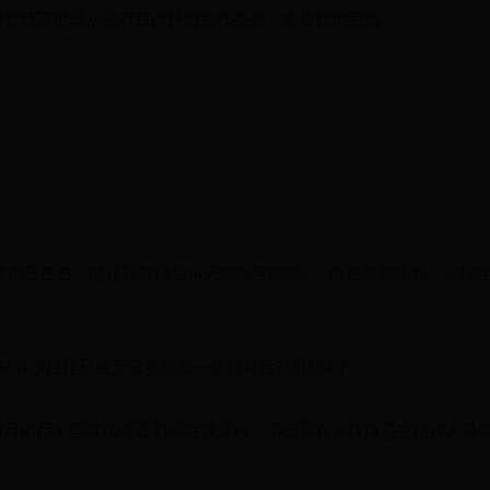
利和韩国足球从业者有很好的合作关系，本身就很困难。
10日左右，他还需要接受14天的医学隔离——这也就意味着，沙拉
味着沙拉维已经无法参加第一阶段最后7场比赛了。
11月的两个国际比赛日期间继续进行，不出意外沙拉维还会继续入选