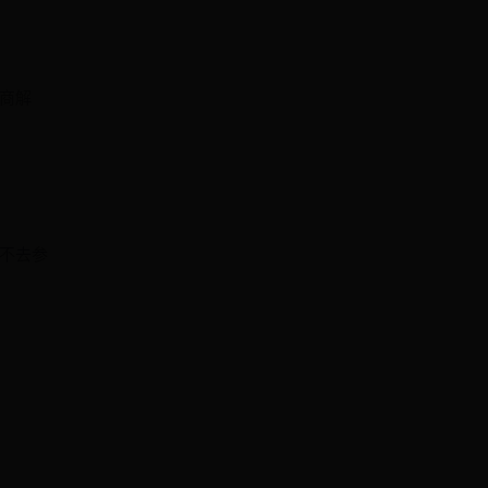
商解
不去参