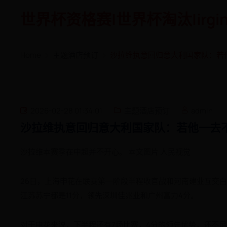
世界杯资格赛|世界杯淘汰|irgin
Home
主题酒店预订
沙拉维执意回归意大利国家队：若
2026-02-28 01:34:01
主题酒店预订
admin
沙拉维执意回归意大利国家队：若他一去
沙拉维本赛季在中超并不开心。 本文图片 人民视觉
26日，上海申花在联赛第一阶段半程收官战和河南建业互交白
江苏苏宁都是11分，领先深圳佳兆业和广州富力4分。
对于申花来说，下半程还有7场比赛，4分的领先优势，还不