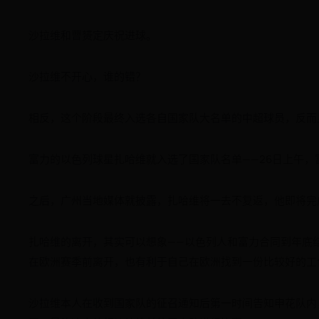
沙拉维和曹赟定庆祝进球。
沙拉维不开心，谁的错？
相反，这个阶段最终入选各自国家队大名单的中超球员，反而
富力的以色列球星扎哈维就入选了国家队名单——26日上午
之后，广州当地媒体就披露，扎哈维将一去不复返，他即将完
扎哈维的离开，其实可以想象——以色列人和富力合同到年底
在欧洲赛季前离开，也有利于自己在欧洲找到一份比较好的工
沙拉维本人在收到国家队的征召通知后第一时间告知申花队内