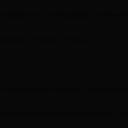
27日启程赴意大利队报道，并将随队征战欧国联杯，这也意味着他将
沙拉维的离队，让申花锋线陷入了更大的困境。
联比赛，意大利国家队已确定新一期的集训名单，主教练曼奇尼把沙拉
杯预选赛亚洲区的40强赛，但欧国联属于欧足联旗下的赛事，不受