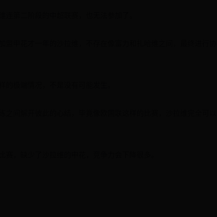
维连第二阶段的中超联赛，也无法参加了。
加盟申花才一年的沙拉维，不存在像富力和扎哈维之间，最终进行协
样的极端情况，不是没有可能发生。
练之间解开彼此的心结，毕竟像欧国联这样的比赛，沙拉维完全可以
比赛，缺少了沙拉维的申花，竞争力会下降很多。