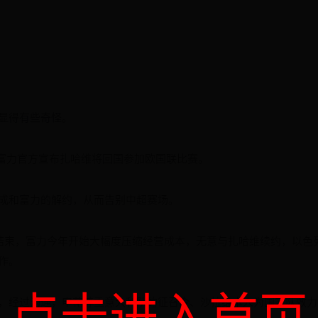
显得有些奇怪。
，富力官方宣布扎哈维将回国参加欧国联比赛。
成和富力的解约，从而告别中超赛场。
结束，富力今年开始大幅度压缩经营成本，无意与扎哈维续约，以色
作。
点击进入首页
，经过沟通，申花尊重意大利队的征召令、沙拉维本人为国家队效力