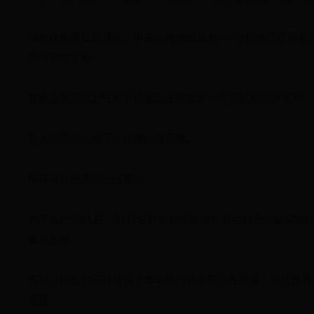
但就在和建业比赛后，申花队内传出消息——沙拉维已经确定
阶段剩余比赛。
在金信煜因应力性骨折确定无法参加第一阶段比赛的情况下，
意大利国家队成了沙拉维的避风港。
申花可以拒绝沙拉维离队
为了备战9月4日、9月7日分别对阵波黑和荷兰的两场欧国
集训名单。
国际足联此前已经取消了本年度的很多国际性赛事，包括世界
管辖。