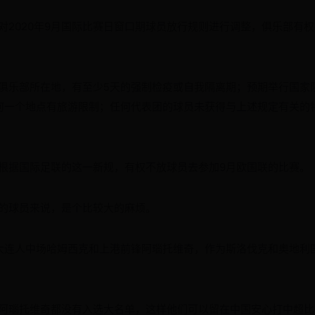
2020年9月国际比赛日窗口期球员放行规则进行调整，俱乐部有
俱乐部所在地，有至少5天的强制检疫或自我隔离期；预期举行国家
何一个地点有旅游限制；任何代表团的球员未获得与上述规定有关的
部根据国际足联的这一新规，有权不放球员去参加9月欧国联的比赛。
的球员来说，是个比较大的麻烦。
大连人中场哈姆西克和上港前锋阿瑙托维奇，作为斯洛伐克和奥地利
阿瑙托维奇都没有入选大名单，这样他们可以留在中国安心打中超比